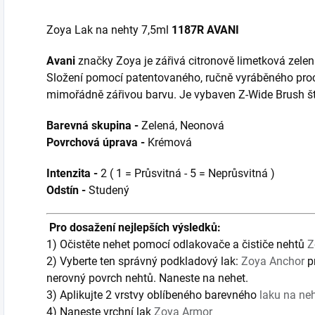
Zoya Lak na nehty 7,5ml
1187R AVANI
Avani
značky Zoya je zářivá citronově limetková zelená,
Složení pomocí patentovaného, ručně vyráběného proces
mimořádně zářivou barvu. Je vybaven Z-Wide Brush š
Barevná skupina -
Zelená, Neonová
Povrchová úprava -
Krémová
Intenzita -
2 ( 1 = Průsvitná - 5 = Neprůsvitná )
Odstín -
Studený
Pro dosažení nejlepších výsledků:
1) Očistěte nehet pomocí odlakovače a čističe nehtů
Z
2) Vyberte ten správný podkladový lak:
Zoya Anchor
p
nerovný povrch nehtů. Naneste na nehet.
3) Aplikujte 2 vrstvy oblíbeného barevného
laku na ne
4) Naneste vrchní lak
Zoya Armor