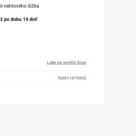
t nehtového lůžka
až po dobu 14 dní!
Laky na nechty Zoya
765011074302