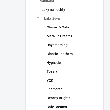
Manikúra
e
l
Laky na nechty
Laky Zoya
Classic & Color
Metallic Dreams
Daydreaming
Classic Leathers
Hypnotic
Toasty
Y2K
Enamored
Beachy Brights
Cafe Creams