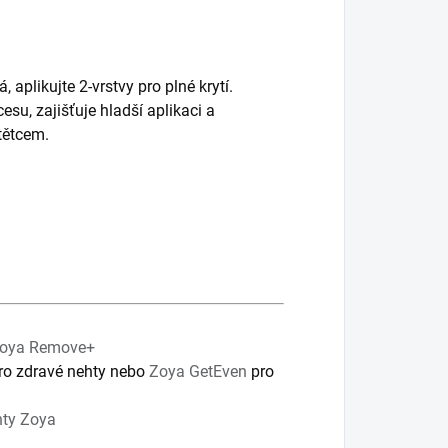
 aplikujte 2-vrstvy pro plné krytí.
u, zajišťuje hladší aplikaci a
tětcem.
oya Remove+
ro zdravé nehty nebo
Zoya GetEven
pro
hty Zoya