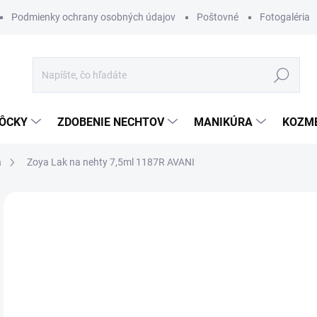
Podmienky ochrany osobných údajov
Poštovné
Fotogaléria
Hľadať
ÔCKY
ZDOBENIE NECHTOV
MANIKÚRA
KOZM
a
Zoya Lak na nehty 7,5ml 1187R AVANI
Neohodnotené
Podrobnosti hodnotenia
ZNAČKA
€
Jedn
MO
cena
DETA