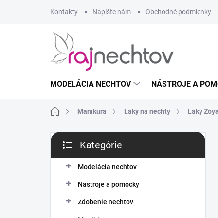
Prejsť
Kontakty
Napíšte nám
Obchodné podmienky
na
obsah
MODELÁCIA NECHTOV
NÁSTROJE A POM
Domov
Manikúra
Laky na nechty
Laky Zoy
B
Kategórie
o
Preskočiť
č
kategórie
n
Modelácia nechtov
ý
Nástroje a pomôcky
p
a
Zdobenie nechtov
n